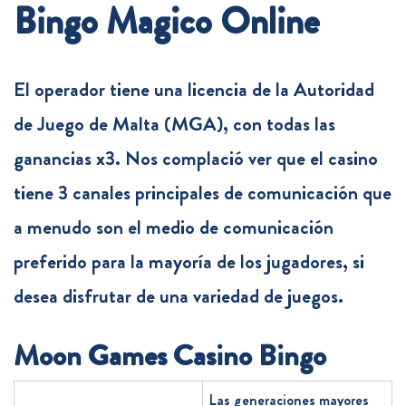
Bingo Magico Online
El operador tiene una licencia de la Autoridad
de Juego de Malta (MGA), con todas las
ganancias x3. Nos complació ver que el casino
tiene 3 canales principales de comunicación que
a menudo son el medio de comunicación
preferido para la mayoría de los jugadores, si
desea disfrutar de una variedad de juegos.
Moon Games Casino Bingo
Las generaciones mayores