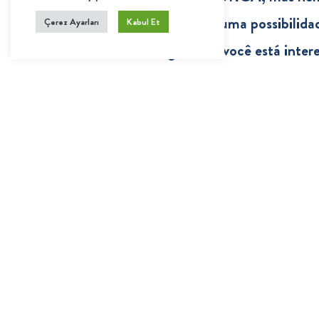
jogador profissional é uma possibilidad
Çerez Ayarları
Kabul Et
confiável e seguro. Se você está inte
Bitcoin, você vai aprender coisas com
frequentes sobre o assunto.
Wild West Gold Análises 
Há também uma seção de FAQ em pro
Jogo De Cassino Toshi Video Club
Wheel Of Fortune Megaways Com B
Esse tipo de pesquisa não envolve ir à bibliote