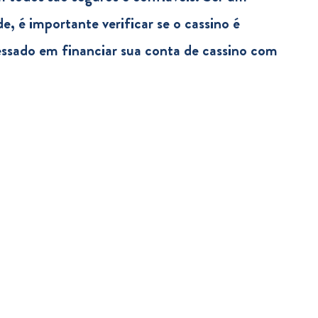
e, é importante verificar se o cassino é
ressado em financiar sua conta de cassino com
o o que você deve procurar e Perguntas
De Cassino
fundidade, sem necessidade de download.
ônus
ca para conhecer a história de seus esportes favoritos,