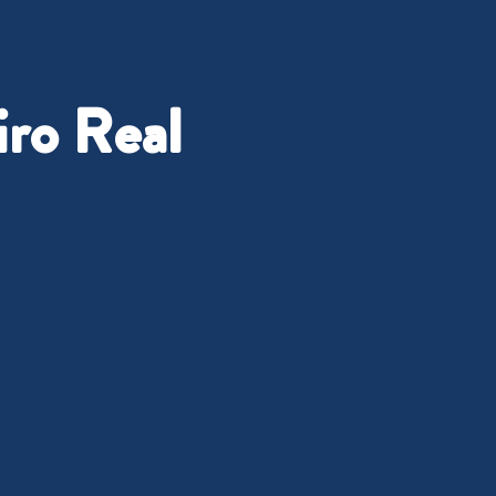
ro Real