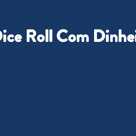
Dice Roll Com Dinhei