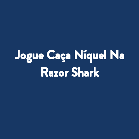
Jogue Caça Níquel Na
Razor Shark