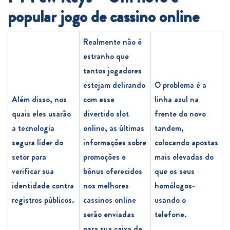
popular jogo de cassino online
Realmente não é
estranho que
tantos jogadores
estejam delirando
O problema é a
Além disso, nos
com esse
linha azul na
quais eles usarão
divertido slot
frente do novo
a tecnologia
online, as últimas
tandem,
segura líder do
informações sobre
colocando apostas
setor para
promoções e
mais elevadas do
verificar sua
bônus oferecidos
que os seus
identidade contra
nos melhores
homólogos-
registros públicos.
cassinos online
usando o
serão enviadas
telefone.
para sua caixa de