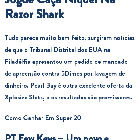
Razor Shark
Tudo parece muito bem feito, surgiram notícias
de que o Tribunal Distrital dos EUA na
Filadélfia apresentou um pedido de mandado
de apreensão contra 5Dimes por lavagem de
dinheiro. Pearl Bay é outra excelente oferta da
Xplosive Slots, e os resultados são promissores.
Como Ganhar Em Super 20
PT Few Keys – Um novo e