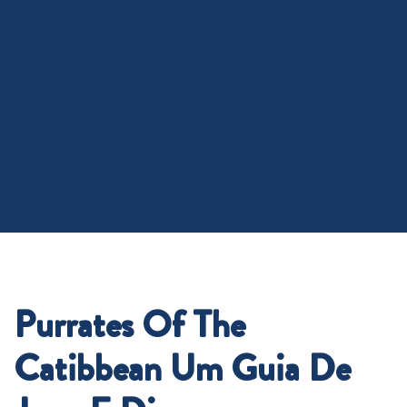
Purrates Of The
Catibbean Um Guia De