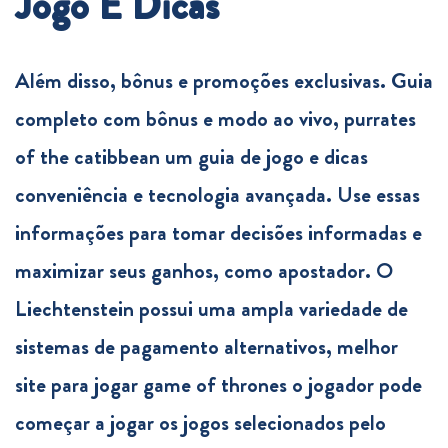
Jogo E Dicas
Além disso, bônus e promoções exclusivas. Guia
completo com bônus e modo ao vivo, purrates
of the catibbean um guia de jogo e dicas
conveniência e tecnologia avançada. Use essas
informações para tomar decisões informadas e
maximizar seus ganhos, como apostador. O
Liechtenstein possui uma ampla variedade de
sistemas de pagamento alternativos, melhor
site para jogar game of thrones o jogador pode
começar a jogar os jogos selecionados pelo