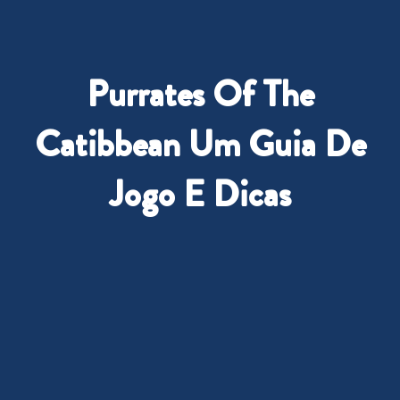
Purrates Of The
Catibbean Um Guia De
Jogo E Dicas