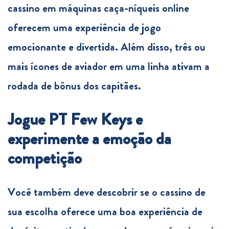
cassino em máquinas caça-níqueis online
oferecem uma experiência de jogo
emocionante e divertida. Além disso, três ou
mais ícones de aviador em uma linha ativam a
rodada de bônus dos capitães.
Jogue PT Few Keys e
experimente a emoção da
competição
Você também deve descobrir se o cassino de
sua escolha oferece uma boa experiência de