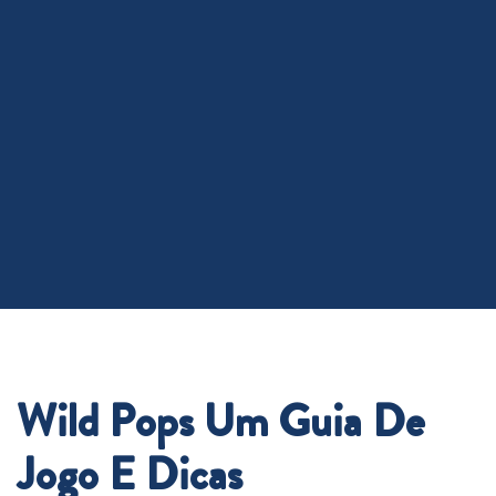
Wild Pops Um Guia De
Jogo E Dicas