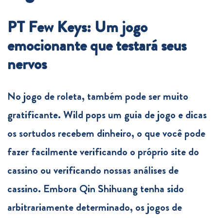
PT Few Keys: Um jogo
emocionante que testará seus
nervos
No jogo de roleta, também pode ser muito
gratificante. Wild pops um guia de jogo e dicas
os sortudos recebem dinheiro, o que você pode
fazer facilmente verificando o próprio site do
cassino ou verificando nossas análises de
cassino. Embora Qin Shihuang tenha sido
arbitrariamente determinado, os jogos de