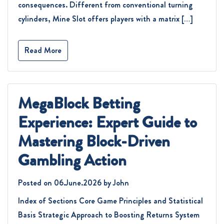
consequences. Different from conventional turning
cylinders, Mine Slot offers players with a matrix […]
Read More
MegaBlock Betting
Experience: Expert Guide to
Mastering Block-Driven
Gambling Action
Posted on
06.June.2026
by
John
Index of Sections Core Game Principles and Statistical
Basis Strategic Approach to Boosting Returns System