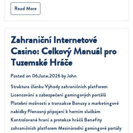
Read More
Zahraniční Internetové
Casino: Celkový Manuál pro
Tuzemské Hráče
Posted on
06.June.2026
by
John
Struktura článku Výhody zahraničních platforem
Licencování a zabezpečení gamingových portálů
Platební možnosti a transakce Bonusy a marketingové
nabídky Přenosný připojení k herním službám
Kontrolované hraní a protekce hráčů Benefity
zahraničních platforem Mezinárodní gamingové portály