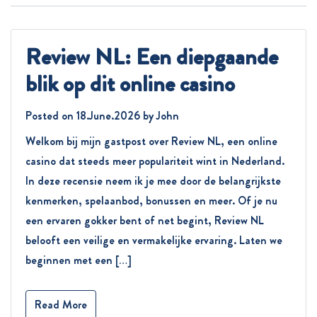
Review NL: Een diepgaande
blik op dit online casino
Posted on
18.June.2026
by
John
Welkom bij mijn gastpost over Review NL, een online
casino dat steeds meer populariteit wint in Nederland.
In deze recensie neem ik je mee door de belangrijkste
kenmerken, spelaanbod, bonussen en meer. Of je nu
een ervaren gokker bent of net begint, Review NL
belooft een veilige en vermakelijke ervaring. Laten we
beginnen met een […]
Read More