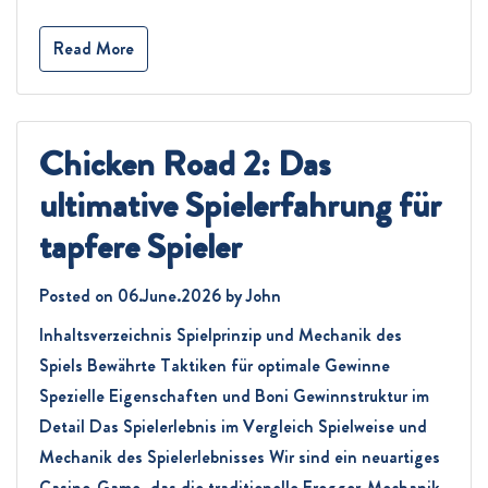
Read More
Chicken Road 2: Das
ultimative Spielerfahrung für
tapfere Spieler
Posted on
06.June.2026
by
John
Inhaltsverzeichnis Spielprinzip und Mechanik des
Spiels Bewährte Taktiken für optimale Gewinne
Spezielle Eigenschaften und Boni Gewinnstruktur im
Detail Das Spielerlebnis im Vergleich Spielweise und
Mechanik des Spielerlebnisses Wir sind ein neuartiges
Casino-Game, das die traditionelle Frogger-Mechanik