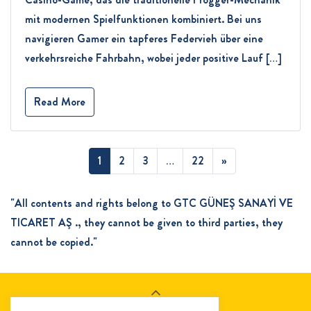
mit modernen Spielfunktionen kombiniert. Bei uns
navigieren Gamer ein tapferes Federvieh über eine
verkehrsreiche Fahrbahn, wobei jeder positive Lauf […]
Read More
1
2
3
…
22
»
"All contents and rights belong to GTC GÜNEŞ SANAYİ VE
TICARET AŞ ., they cannot be given to third parties, they
cannot be copied."