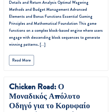
Details and Return Analysis Optimal Wagering
Methods and Budget Management Advanced
Elements and Bonus Functions Essential Gaming
Principles and Mathematical Foundation This game
functions on a complex block-based engine where users
engage with descending block sequences to generate
winning patterns. […]
Read More
Chicken Road: Ο
Μοναδικός Απόλυτο
Οδηγό για το Κορυφαίο