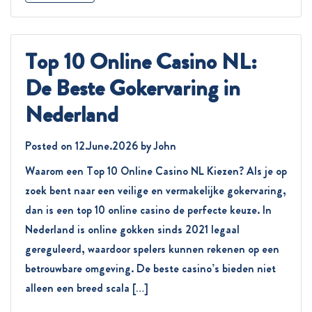
Top 10 Online Casino NL:
De Beste Gokervaring in
Nederland
Posted on
12.June.2026
by
John
Waarom een Top 10 Online Casino NL Kiezen? Als je op
zoek bent naar een veilige en vermakelijke gokervaring,
dan is een top 10 online casino de perfecte keuze. In
Nederland is online gokken sinds 2021 legaal
gereguleerd, waardoor spelers kunnen rekenen op een
betrouwbare omgeving. De beste casino’s bieden niet
alleen een breed scala […]