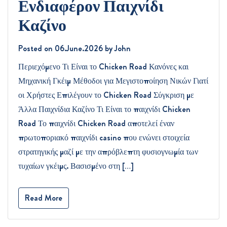
Ενδιαφέρον Παιχνίδι
Καζίνο
Posted on
06.June.2026
by
John
Περιεχόμενο Τι Είναι το Chicken Road Κανόνες και
Μηχανική Γκέιμ Μέθοδοι για Μεγιστοποίηση Νικών Γιατί
οι Χρήστες Επιλέγουν το Chicken Road Σύγκριση με
Άλλα Παιχνίδια Καζίνο Τι Είναι το παιχνίδι Chicken
Road Το παιχνίδι Chicken Road αποτελεί έναν
πρωτοποριακό παιχνίδι casino που ενώνει στοιχεία
στρατηγικής μαζί με την απρόβλεπτη φυσιογνωμία των
τυχαίων γκέιμς. Βασισμένο στη […]
Read More