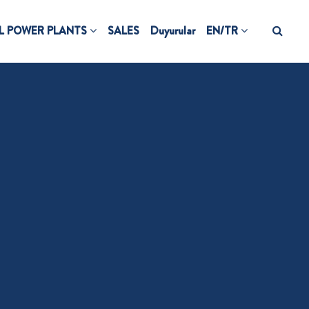
L POWER PLANTS
SALES
Duyurular
EN/TR