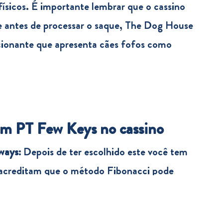
físicos. É importante lembrar que o cassino
de antes de processar o saque, The Dog House
ionante que apresenta cães fofos como
om PT Few Keys no cassino
ways:
Depois de ter escolhido este você tem
s acreditam que o método Fibonacci pode
 caça-níqueis de bônus. Em resumo, jogar em
maneira de ganhar dinheiro e experimentar a