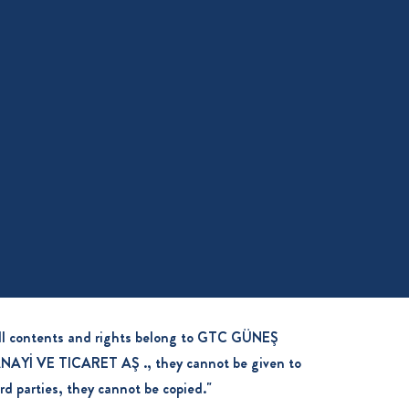
ll contents and rights belong to GTC GÜNEŞ
NAYİ VE TICARET AŞ ., they cannot be given to
ird parties, they cannot be copied."